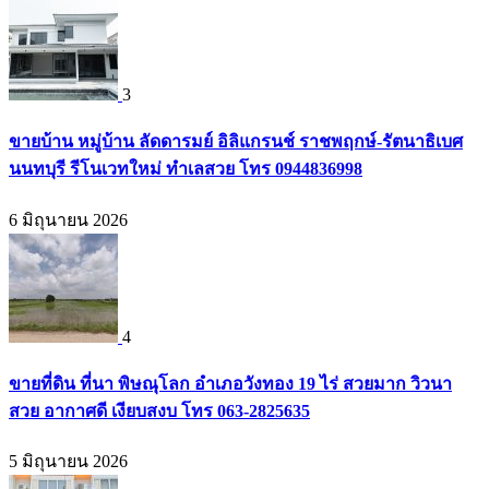
3
ขายบ้าน หมู่บ้าน ลัดดารมย์ อิลิแกรนช์ ราชพฤกษ์-รัตนาธิเบศ
นนทบุรี รีโนเวทใหม่ ทำเลสวย โทร 0944836998
6 มิถุนายน 2026
4
ขายที่ดิน ที่นา พิษณุโลก อำเภอวังทอง 19 ไร่ สวยมาก วิวนา
สวย อากาศดี เงียบสงบ โทร 063-2825635
5 มิถุนายน 2026