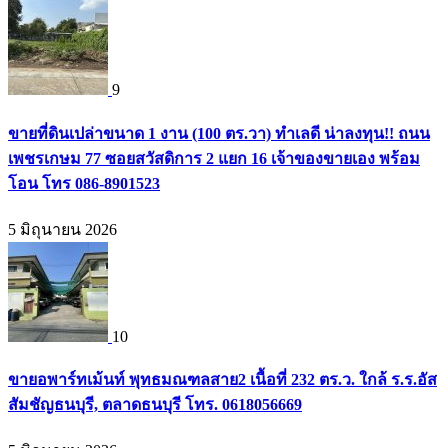
9
ขายที่ดินเปล่าขนาด 1 งาน (100 ตร.วา) ทำเลดี น่าลงทุน!! ถนน
เพชรเกษม 77 ซอยสวัสดิการ 2 แยก 16 เจ้าของขายเอง พร้อม
โอน โทร 086-8901523
5 มิถุนายน 2026
10
ขายอพาร์ทเม้นท์ พุทธมณฑลสาย2 เนื้อที่ 232 ตร.ว. ใกล้ ร.ร.อัส
สัมชัญธนบุรี, ตลาดธนบุรี โทร. 0618056669