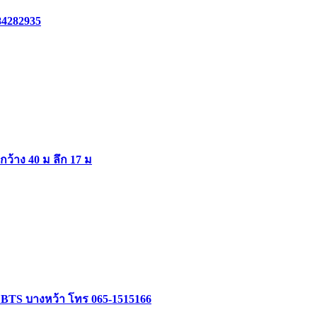
84282935
ากว้าง 40 ม ลึก 17 ม
ล้ BTS บางหว้า โทร 065-1515166