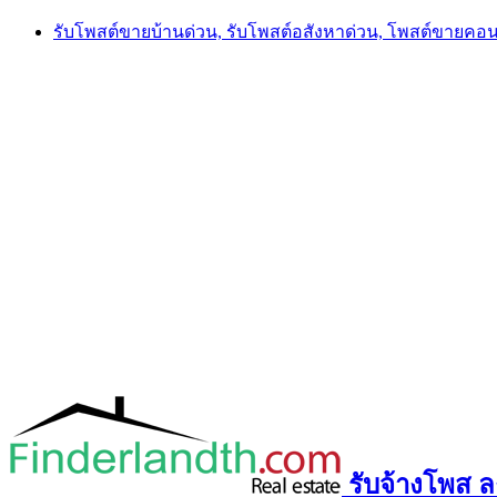
Skip
รับโพสต์ขายบ้านด่วน, รับโพสต์อสังหาด่วน, โพสต์ขายคอ
to
content
รับจ้างโพส ลง