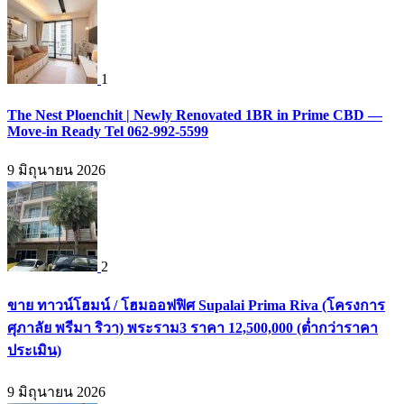
1
The Nest Ploenchit | Newly Renovated 1BR in Prime CBD —
Move-in Ready Tel 062-992-5599
9 มิถุนายน 2026
2
ขาย ทาวน์โฮมน์ / โฮมออฟฟิศ Supalai Prima Riva (โครงการ
ศุภาลัย พรีมา ริวา) พระราม3 ราคา 12,500,000 (ต่ำกว่าราคา
ประเมิน)
9 มิถุนายน 2026