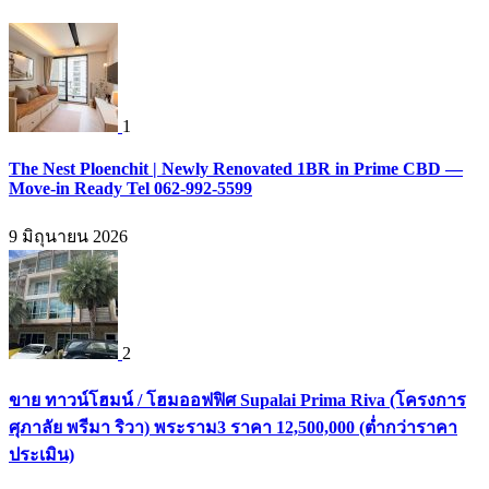
1
The Nest Ploenchit | Newly Renovated 1BR in Prime CBD —
Move-in Ready Tel 062-992-5599
9 มิถุนายน 2026
2
ขาย ทาวน์โฮมน์ / โฮมออฟฟิศ Supalai Prima Riva (โครงการ
ศุภาลัย พรีมา ริวา) พระราม3 ราคา 12,500,000 (ต่ำกว่าราคา
ประเมิน)