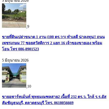
5 มิถุนายน 2026
9
ขายที่ดินเปล่าขนาด 1 งาน (100 ตร.วา) ทำเลดี น่าลงทุน!! ถนน
เพชรเกษม 77 ซอยสวัสดิการ 2 แยก 16 เจ้าของขายเอง พร้อม
โอน โทร 086-8901523
5 มิถุนายน 2026
10
ขายอพาร์ทเม้นท์ พุทธมณฑลสาย2 เนื้อที่ 232 ตร.ว. ใกล้ ร.ร.อัส
สัมชัญธนบุรี, ตลาดธนบุรี โทร. 0618056669