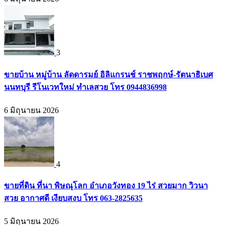
3
ขายบ้าน หมู่บ้าน ลัดดารมย์ อิลิแกรนช์ ราชพฤกษ์-รัตนาธิเบศ
นนทบุรี รีโนเวทใหม่ ทำเลสวย โทร 0944836998
6 มิถุนายน 2026
4
ขายที่ดิน ที่นา พิษณุโลก อำเภอวังทอง 19 ไร่ สวยมาก วิวนา
สวย อากาศดี เงียบสงบ โทร 063-2825635
5 มิถุนายน 2026