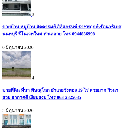
3
ขายบ้าน หมู่บ้าน ลัดดารมย์ อิลิแกรนช์ ราชพฤกษ์-รัตนาธิเบศ
นนทบุรี รีโนเวทใหม่ ทำเลสวย โทร 0944836998
6 มิถุนายน 2026
4
ขายที่ดิน ที่นา พิษณุโลก อำเภอวังทอง 19 ไร่ สวยมาก วิวนา
สวย อากาศดี เงียบสงบ โทร 063-2825635
5 มิถุนายน 2026