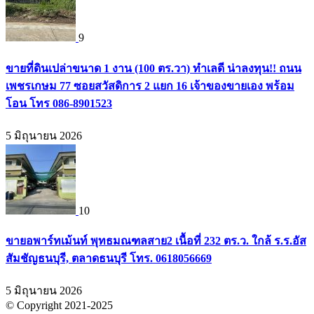
9
ขายที่ดินเปล่าขนาด 1 งาน (100 ตร.วา) ทำเลดี น่าลงทุน!! ถนน
เพชรเกษม 77 ซอยสวัสดิการ 2 แยก 16 เจ้าของขายเอง พร้อม
โอน โทร 086-8901523
5 มิถุนายน 2026
10
ขายอพาร์ทเม้นท์ พุทธมณฑลสาย2 เนื้อที่ 232 ตร.ว. ใกล้ ร.ร.อัส
สัมชัญธนบุรี, ตลาดธนบุรี โทร. 0618056669
5 มิถุนายน 2026
© Copyright 2021-2025