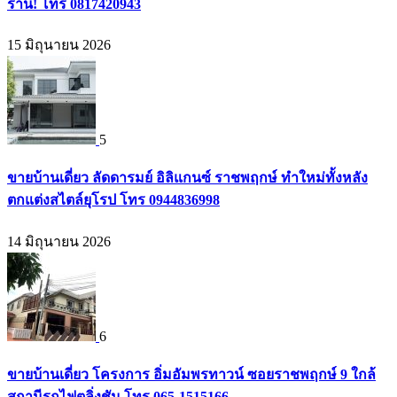
ร้าน! โทร 0817420943
15 มิถุนายน 2026
5
ขายบ้านเดี่ยว ลัดดารมย์ อิลิแกนซ์ ราชพฤกษ์ ทำใหม่ทั้งหลัง
ตกแต่งสไตล์ยุโรป โทร 0944836998
14 มิถุนายน 2026
6
ขายบ้านเดี่ยว โครงการ อิ่มอัมพรทาวน์ ซอยราชพฤกษ์ 9 ใกล้
สถานีรถไฟตลิ่งชัน โทร 065-1515166