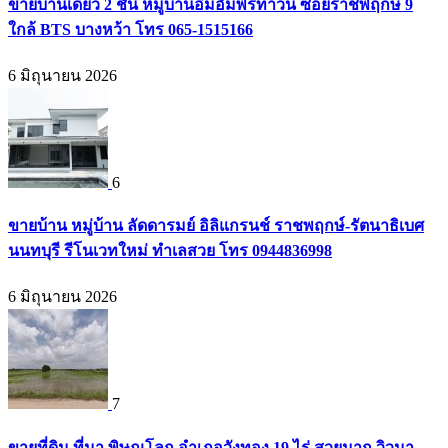
ขายบ้านเดี่ยว 2 ชั้น หมู่บ้านอิ่มอัมพรทาวน์ ซอยราชพฤกษ์ 9
ใกล้ BTS บางหว้า โทร 065-1515166
6 มิถุนายน 2026
6
ขายบ้าน หมู่บ้าน ลัดดารมย์ อิลิแกรนช์ ราชพฤกษ์-รัตนาธิเบศ
นนทบุรี รีโนเวทใหม่ ทำเลสวย โทร 0944836998
6 มิถุนายน 2026
7
ขายที่ดิน ที่นา พิษณุโลก อำเภอวังทอง 19 ไร่ สวยมาก วิวนา