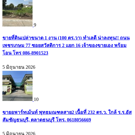
9
ขายที่ดินเปล่าขนาด 1 งาน (100 ตร.วา) ทำเลดี น่าลงทุน!! ถนน
เพชรเกษม 77 ซอยสวัสดิการ 2 แยก 16 เจ้าของขายเอง พร้อม
โอน โทร 086-8901523
5 มิถุนายน 2026
10
ขายอพาร์ทเม้นท์ พุทธมณฑลสาย2 เนื้อที่ 232 ตร.ว. ใกล้ ร.ร.อัส
สัมชัญธนบุรี, ตลาดธนบุรี โทร. 0618056669
5 มิถุนายน 2026