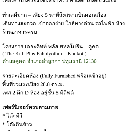
เฟอร์ครบ เครื่องใช้ไฟฟ้าครบ ทำเลดี ใกล้ดอนเมือง
ทำเลดีมาก – เพียง 5 นาทีถึงสนามบินดอนเมือง
เดินทางสะดวก เข้าออกง่าย ใกล้ทางด่วน รถไฟฟ้า ห้าง
ร้านอาหารครบ
โครงการ เดอะคิทท์ พลัส พหลโยธิน – คูคต
( The Kith Plus Paholyothin – Khukot )
ตำบลคูคต อำเภอลำลูกกา ปทุมธานี 12130
รายละเอียดห้อง (Fully Furnished พร้อมเข้าอยู่)
พื้นที่รวมระเบียง 28.8 ตร.ม.
เฟส 2 ตึก D ห้อง อยู่ชั้น 5 มีลิฟต์
เฟอร์นิเจอร์ครบตามภาพ
* โต๊ะทีวี
* โต๊ะกินข้าว