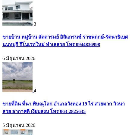
3
ขายบ้าน หมู่บ้าน ลัดดารมย์ อิลิแกรนช์ ราชพฤกษ์-รัตนาธิเบศ
นนทบุรี รีโนเวทใหม่ ทำเลสวย โทร 0944836998
6 มิถุนายน 2026
4
ขายที่ดิน ที่นา พิษณุโลก อำเภอวังทอง 19 ไร่ สวยมาก วิวนา
สวย อากาศดี เงียบสงบ โทร 063-2825635
5 มิถุนายน 2026