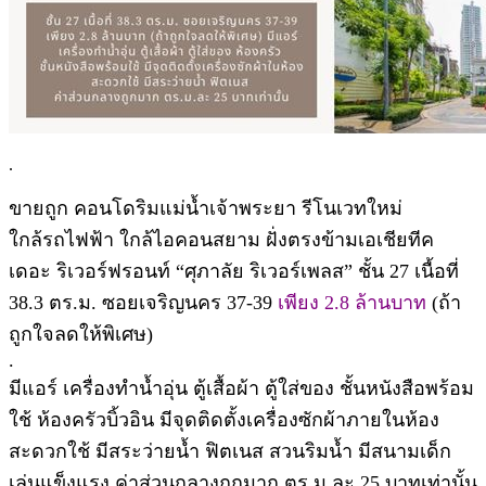
.
ขายถูก คอนโดริมแม่น้ำเจ้าพระยา รีโนเวทใหม่
ใกล้รถไฟฟ้า ใกล้ไอคอนสยาม ฝั่งตรงข้ามเอเชียทีค
เดอะ ริเวอร์ฟรอนท์ “ศุภาลัย ริเวอร์เพลส” ชั้น 27 เนื้อที่
38.3 ตร.ม. ซอยเจริญนคร 37-39
เพียง 2.8 ล้านบาท
(ถ้า
ถูกใจลดให้พิเศษ)
.
มีแอร์ เครื่องทำน้ำอุ่น ตู้เสื้อผ้า ตู้ใส่ของ ชั้นหนังสือพร้อม
ใช้ ห้องครัวบิ้วอิน มีจุดติดตั้งเครื่องซักผ้าภายในห้อง
สะดวกใช้ มีสระว่ายน้ำ ฟิตเนส สวนริมน้ำ มีสนามเด็ก
เล่นแข็งแรง ค่าส่วนกลางถูกมาก ตร.ม.ละ 25 บาทเท่านั้น