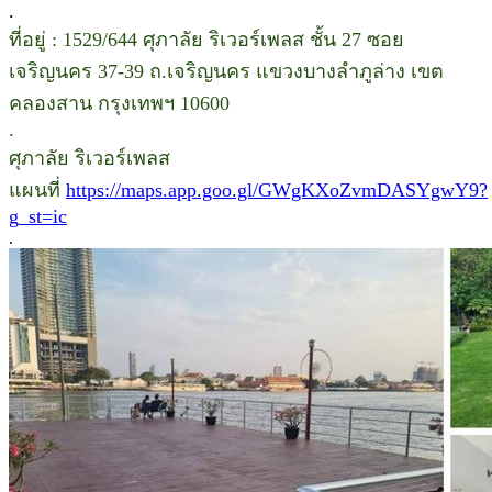
.
ที่อยู่ : 1529/644 ศุภาลัย ริเวอร์เพลส ชั้น 27 ซอย
เจริญนคร 37-39 ถ.เจริญนคร แขวงบางลำภูล่าง เขต
คลองสาน กรุงเทพฯ 10600
.
ศุภาลัย ริเวอร์เพลส
แผนที่
https://maps.app.goo.gl/GWgKXoZvmDASYgwY9?
g_st=ic
.