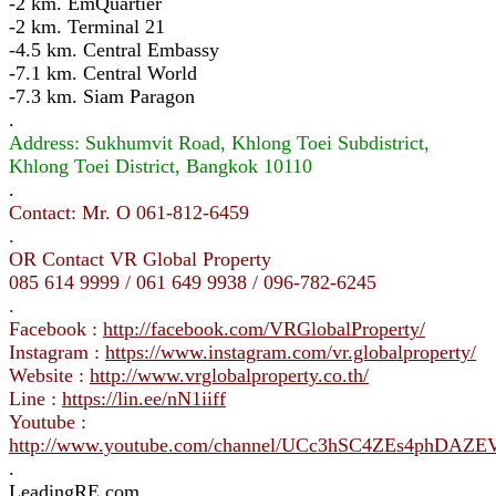
-2 km. EmQuartier
-2 km. Terminal 21
-4.5 km. Central Embassy
-7.1 km. Central World
-7.3 km. Siam Paragon
.
Address: Sukhumvit Road, Khlong Toei Subdistrict,
Khlong Toei District, Bangkok 10110
.
Contact: Mr. O 061-812-6459
.
OR Contact VR Global Property
085 614 9999 / 061 649 9938 / 096-782-6245
.
Facebook :
http://facebook.com/VRGlobalProperty/
Instagram :
https://www.instagram.com/vr.globalproperty/
Website :
http://www.vrglobalproperty.co.th/
Line :
https://lin.ee/nN1iiff
Youtube :
http://www.youtube.com/channel/UCc3hSC4ZEs4phDAZ
.
LeadingRE.com