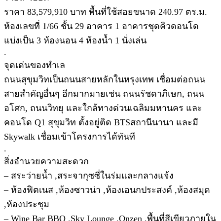
ราคา 83,579,910 บาท พื้นที่ใช้สอยขนาด 240.97 ตร.ม.
ห้องเลขที่ 1/66 ชั้น 29 อาคาร 1 อาคารชุดคิวดอนโด
แบ่งเป็น 3 ห้องนอน 4 ห้องน้ำ 1 นั่งเล่น
.
จุดเด่นของทำเล
ถนนสุขุมวิทเป็นถนนสายหลักในหรุงเทพ เชื่อมต่อถนน
สายสำคัญอื่นๆ อีกมากมายเช่น ถนนรัชดาภิเษก, ถนน
อโศก, ถนนวิทยุ และใกล้ทางด่วนเฉลิมมหานคร และ
คอนโด Q1 สุขุมวิท ตั้งอยู่ติด BTSสถานีนานา และมี
Skywalk เชื่อมเข้าโครงการได้ทันที
.
สิ่งอำนวยความสะดวก
– สระว่ายน้ำ ,สระจากุซซี่ในร่มและกลางแจ้ง
– ห้องฟิตเนส ,ห้องซาวน่า ,ห้องเอนกประสงค์ ,ห้องสมุด
,ห้องประชุม
– Wine Bar BBQ ,Sky Lounge ,Onzen ,พื้นที่สีเขียวภายใน