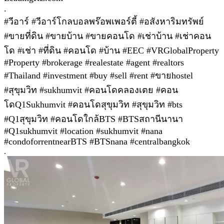
.
#วีอาร์ #วีอาร์โกลบอลพร๊อพเพอร์ตี้ #อสังหาริมทรัพย์
#ขายที่ดิน #ขายบ้าน #ขายคอนโด #เช่าบ้าน #เช่าคอน
โด #เช่า #ที่ดิน #คอนโด #บ้าน #EEC #VRGlobalProperty
#Property #brokerage #realestate #agent #realtors
#Thailand #investment #buy #sell #rent #ขายhostel
#สุขุมวิท #sukhumvit #คอนโดคลองเตย #คอน
โดQ1Sukhumvit #คอนโดสุขุมวิท #สุขุมวิท #bts
#Q1สุขุมวิท #คอนโดใกล้BTS #BTSสถานีนานา
#Q1sukhumvit #location #sukhumvit #nana
#condoforrentnearBTS #BTSnana #centralbangkok
.