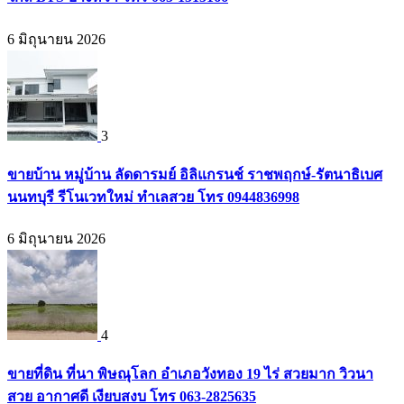
6 มิถุนายน 2026
3
ขายบ้าน หมู่บ้าน ลัดดารมย์ อิลิแกรนช์ ราชพฤกษ์-รัตนาธิเบศ
นนทบุรี รีโนเวทใหม่ ทำเลสวย โทร 0944836998
6 มิถุนายน 2026
4
ขายที่ดิน ที่นา พิษณุโลก อำเภอวังทอง 19 ไร่ สวยมาก วิวนา
สวย อากาศดี เงียบสงบ โทร 063-2825635