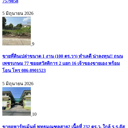
7579858
5 มิถุนายน 2026
9
ขายที่ดินเปล่าขนาด 1 งาน (100 ตร.วา) ทำเลดี น่าลงทุน!! ถนน
เพชรเกษม 77 ซอยสวัสดิการ 2 แยก 16 เจ้าของขายเอง พร้อม
โอน โทร 086-8901523
5 มิถุนายน 2026
10
ขายอพาร์ทเม้นท์ พุทธมณฑลสาย2 เนื้อที่ 232 ตร.ว. ใกล้ ร.ร.อัส