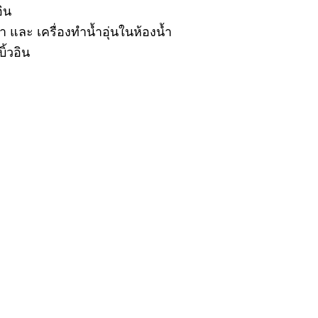
ิน
า และ เครื่องทำน้ำอุ่นในห้องน้ำ
บิ้วอิน