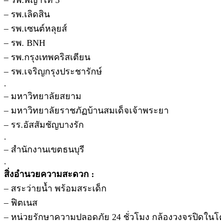
– รพ.พญาไท 3
– รพ.เลิดสิน
– รพ.เซนต์หลุยส์
– รพ. BNH
– รพ.กรุงเทพคริสเตียน
– รพ.เจริญกรุงประชารักษ์
.
– มหาวิทยาลัยสยาม
– มหาวิทยาลัยราชภัฏบ้านสมเด็จเจ้าพระยา
– รร.อัสสัมชัญบางรัก
.
– สำนักงานเขตธนบุรี
.
สิ่งอำนวยความสะดวก :
– สระว่ายน้ำ พร้อมสระเด็ก
– ฟิตเนส
– หน่วยรักษาความปลอดภัย 24 ชั่วโมง กล้องวงจรปิดใน