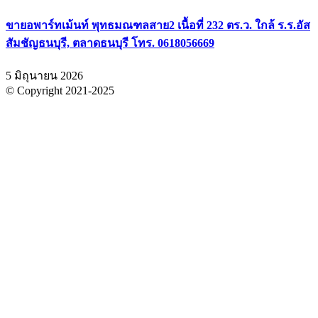
ขายอพาร์ทเม้นท์ พุทธมณฑลสาย2 เนื้อที่ 232 ตร.ว. ใกล้ ร.ร.อัส
สัมชัญธนบุรี, ตลาดธนบุรี โทร. 0618056669
5 มิถุนายน 2026
© Copyright 2021-2025