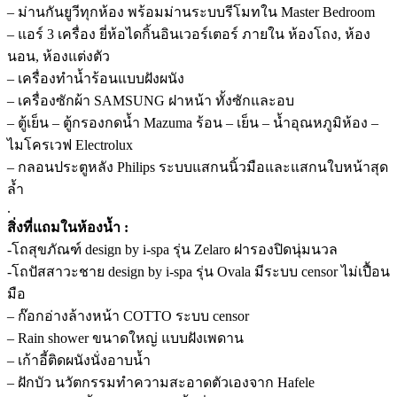
– ม่านกันยูวีทุกห้อง พร้อมม่านระบบรีโมทใน Master Bedroom
– แอร์ 3 เครื่อง ยี่ห้อไดกิ้นอินเวอร์เตอร์ ภายใน ห้องโถง, ห้อง
นอน, ห้องแต่งตัว
– เครื่องทำน้ำร้อนแบบฝังผนัง
– เครื่องซักผ้า SAMSUNG ฝาหน้า ทั้งซักและอบ
– ตู้เย็น – ตู้กรองกดน้ำ Mazuma ร้อน – เย็น – น้ำอุณหภูมิห้อง –
ไมโครเวฟ Electrolux
– กลอนประตูหลัง Philips ระบบแสกนนิ้วมือและแสกนใบหน้าสุด
ล้ำ
.
สิ่งที่แถมในห้องน้ำ :
-โถสุขภัณฑ์ design by i-spa รุ่น Zelaro ฝารองปิดนุ่มนวล
-โถปัสสาวะชาย design by i-spa รุ่น Ovala มีระบบ censor ไม่เปื้อน
มือ
– ก๊อกอ่างล้างหน้า COTTO ระบบ censor
– Rain shower ขนาดใหญ่ แบบฝังเพดาน
– เก้าอี้ติดผนังนั่งอาบน้ำ
– ฝักบัว นวัตกรรมทำความสะอาดตัวเองจาก Hafele