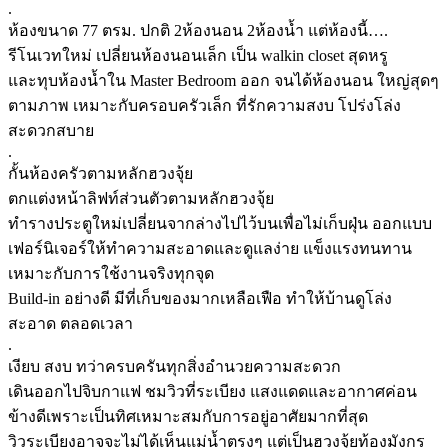
.
ห้องขนาด 77 ตรม. ปกติ 2ห้องนอน 2ห้องน้ำ แต่ห้องนี้….
รีโนเวทใหม่ เปลี่ยนห้องนอนเล็ก เป็น walkin closet สุดหรู
และทุบห้องน้ำใน Master Bedroom ออก จนได้ห้องนอน ใหญ่สุดๆ
ตามภาพ เหมาะกับครอบครัวเล็ก ที่รักความสงบ โปร่งโล่ง
สะดวกสบาย
.
กั้นห้องครัวตามหลักฮวงจุ้ย
ตกแต่งหน้าลิฟท์ส่วนตัวตามหลักฮวงจุ้ย
ทำรางประตูใหม่เปลี่ยนจากล่างไปไว้บนเพื่อไม่เก็บฝุ่น ออกแบบ
เฟอร์นิเจอร์ให้ทำความสะอาดและดูแลง่าย แข็งแรงทนทาน
เหมาะกับการใช้งานจริงทุกจุด
Build-in อย่างดี มีที่เก็บของมากเหลือเฟือ ทำให้บ้านดูโล่ง
สะอาด ตลอดเวลา
.
เงียบ สงบ ทว่าครบครันทุกสิ่งอำนวยความสะดวก
เดินออกไปจิบกาแฟ ชมวิวที่ระเบียง แสงแดดและอากาศค่อน
ข้างดีเพราะเป็นทิศเหมาะสมกับการอยู่อาศัยมากที่สุด
วิวระเบียงอาจจะไม่ได้เห็นแม่น้ำตรงๆ แต่เป็นฮวงจุ้ยท้องมังกร