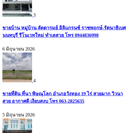
3
ขายบ้าน หมู่บ้าน ลัดดารมย์ อิลิแกรนช์ ราชพฤกษ์-รัตนาธิเบศ
นนทบุรี รีโนเวทใหม่ ทำเลสวย โทร 0944836998
6 มิถุนายน 2026
4
ขายที่ดิน ที่นา พิษณุโลก อำเภอวังทอง 19 ไร่ สวยมาก วิวนา
สวย อากาศดี เงียบสงบ โทร 063-2825635
5 มิถุนายน 2026