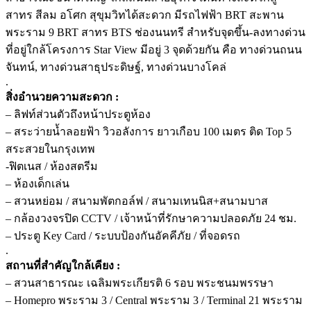
สาทร สีลม อโศก สุขุมวิทได้สะดวก มีรถไฟฟ้า BRT สะพาน
พระราม 9 BRT สาทร BTS ช่องนนทรี สำหรับจุดขึ้น-ลงทางด่วน
ที่อยู่ใกล้โครงการ Star View มีอยู่ 3 จุดด้วยกัน คือ ทางด่วนถนน
จันทน์, ทางด่วนสาธุประดิษฐ์, ทางด่วนบางโคล่
.
สิ่งอำนวยความสะดวก :
– ลิฟท์ส่วนตัวถึงหน้าประตูห้อง
– สระว่ายน้ำลอยฟ้า วิวอลังการ ยาวเกือบ 100 เมตร ติด Top 5
สระสวยในกรุงเทพ
-ฟิตเนส / ห้องสตรีม
– ห้องเด็กเล่น
– สวนหย่อม / สนามพัตกอล์ฟ / สนามเทนนิส+สนามบาส
– กล้องวงจรปิด CCTV / เจ้าหน้าที่รักษาความปลอดภัย 24 ชม.
– ประตู Key Card / ระบบป้องกันอัคคีภัย / ที่จอดรถ
.
สถานที่สำคัญใกล้เคียง :
– สวนสาธารณะ เฉลิมพระเกียรติ 6 รอบ พระชนมพรรษา
– Homepro พระราม 3 / Central พระราม 3 / Terminal 21 พระราม