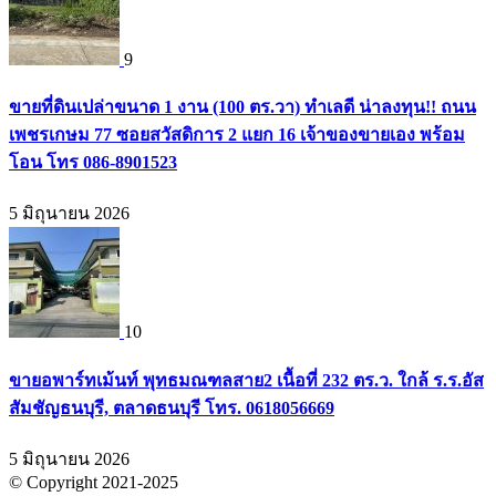
9
ขายที่ดินเปล่าขนาด 1 งาน (100 ตร.วา) ทำเลดี น่าลงทุน!! ถนน
เพชรเกษม 77 ซอยสวัสดิการ 2 แยก 16 เจ้าของขายเอง พร้อม
โอน โทร 086-8901523
5 มิถุนายน 2026
10
ขายอพาร์ทเม้นท์ พุทธมณฑลสาย2 เนื้อที่ 232 ตร.ว. ใกล้ ร.ร.อัส
สัมชัญธนบุรี, ตลาดธนบุรี โทร. 0618056669
5 มิถุนายน 2026
© Copyright 2021-2025