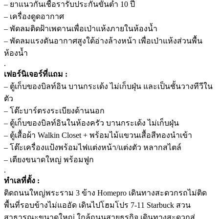
– ยาแนวกันเชื้อรารับประกันขั้นต่ำ 10 ปี
– เครื่องดูดอากาศ
– พัดลมติดฝ้าเพดานเพื่อเป่าแห้งภายในห้องน้ำ
– พัดลมแรงดันอากาศสูงใต้อ่างล้างหน้า เพื่อเป่าแห้งส่วนพื้น
ห้องน้ำ
.
เฟอร์นิเจอร์ที่แถม :
– ตู้เก็บของบิลท์อิน บานกระเด้ง ไม่เก็บฝุ่น และเป็นชั้นวางทีวีใน
ตัว
– โต๊ะบาร์ตรงระเบียงด้านนอก
– ตู้เก็บของบิลท์อินในห้องครัว บานกระเด้ง ไม่เก็บฝุ่น
– ตู้เสื้อผ้า Walkin Closet + พร้อมไม้แขวนเสื้อสีทองนำเข้า
– โต๊ะเครื่องแป้งพร้อมไฟแต่งหน้า/แต่งตัว หลากสไตล์
– เตียงขนาดใหญ่ พร้อมฟูก
.
ทำเลที่ตั้ง :
ติดถนนใหญ่พระราม 3 ข้าง Homepro เดินทางสะดวกรถไม่ติด
พื้นที่รอบข้างไม่แออัด เดินไปโฮมโปร 7-11 Starbuck สวน
สาธารณะขนาดใหญ่ ใกล้ถนนสายธุรกิจ เดินทางสะดวกสู่