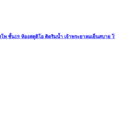
งโพ ชั้น19 ห้องสตูดิโอ ติดริมน้ำ เจ้าพระยาลมเย็นสบาย