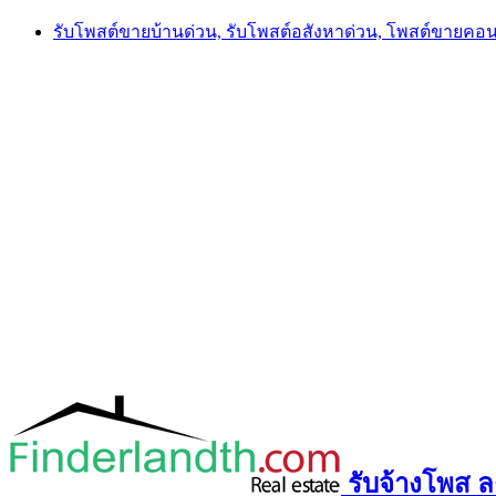
Skip
รับโพสต์ขายบ้านด่วน, รับโพสต์อสังหาด่วน, โพสต์ขายคอ
to
content
รับจ้างโพส ลง