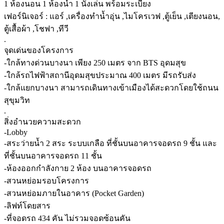
1 ห้องนอน 1 ห้องน้ำ 1 นั่งเล่น พร้อมระเบียง
เฟอร์นิเจอร์ : แอร์ ,เครื่องทำน้ำอุ่น ,ไมโครเวฟ ,ตู้เย็น ,เตียงนอน,
ตู้เสื้อผ้า ,โชฟา ,ทีวี
.
จุดเด่นของโครงการ
-ใกล้ทางด่วนบางนา เพียง 250 เมตร จาก BTS อุดมสุข
-ใกล้รถไฟฟ้าสถานีอุดมสุขประมาณ 400 เมตร มีรถรับส่ง
-ใกล้แยกบางนา สามารถเดินทางเข้าเมืองได้สะดวกโดยใช้ถนน
สุขุมวิท
.
สิ่งอำนวยความสะดวก
-Lobby
-สระว่ายน้ำ 2 สระ ระบบเกลือ ที่ชั้นบนอาคารจอดรถ 9 ชั้น และ
ที่ชั้นบนอาคารจอดรถ 11 ชั้น
-ห้องออกกำลังกาย 2 ห้อง บนอาคารจอดรถ
-สวนหย่อมรอบโครงการ
-สวนหย่อมภายในอาคาร (Pocket Garden)
-ลิฟท์โดยสาร
-ที่จอดรถ 434 คัน ไม่รวมจอดซ้อนคัน