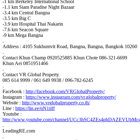
-1 km Berkeley International School
-1.1 km Siam Paradise Night Bazaar
-3.4 km Central Bangna
-3.5 km Big C
-3.9 km Hospital Thai Nakarin
-7.6 km Seacon Square
-9 km Mega Bangna
.
Address : 4105 Sukhumvit Road, Bangna, Bangna, Bangkok 10260
.
Contact Khun Champ 0920525885 Khun Chote 086-321-6699
Khun Aei 0851951466
.
Contact VR Global Property
085 614 9999 / 061 649 9938 / 096-782-6245
.
Facebook :
http://facebook.com/VRGlobalProperty/
Instagram :
https://www.instagram.com/vr.globalproperty/
Website :
http://www.vrglobalproperty.co.th/
Line :
https://lin.ee/nN1iiff
Youtube :
http://www.youtube.com/channel/UCc3hSC4ZEs4phDAZEVUbMc
.
LeadingRE.com
.