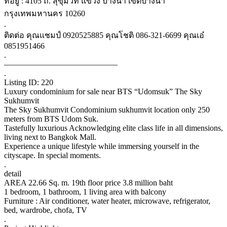
ที่อยู่ : 4105 ถ. สุขุมวิท แขวง บางนา เขตบางนา
กรุงเทพมหานคร 10260
.
ติดต่อ คุณแชมป์ 0920525885 คุณโชติ 086-321-6699 คุณเอ๋
0851951466
.
——————————————
.
Listing ID: 220
Luxury condominium for sale near BTS “Udomsuk” The Sky
Sukhumvit
The Sky Sukhumvit Condominium sukhumvit location only 250
meters from BTS Udom Suk.
Tastefully luxurious Acknowledging elite class life in all dimensions,
living next to Bangkok Mall.
Experience a unique lifestyle while immersing yourself in the
cityscape. In special moments.
.
detail
AREA 22.66 Sq. m. 19th floor price 3.8 million baht
1 bedroom, 1 bathroom, 1 living area with balcony
Furniture : Air conditioner, water heater, microwave, refrigerator,
bed, wardrobe, chofa, TV
.