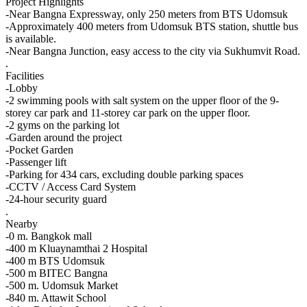
Project Highlights
-Near Bangna Expressway, only 250 meters from BTS Udomsuk
-Approximately 400 meters from Udomsuk BTS station, shuttle bus
is available.
-Near Bangna Junction, easy access to the city via Sukhumvit Road.
.
Facilities
-Lobby
-2 swimming pools with salt system on the upper floor of the 9-
storey car park and 11-storey car park on the upper floor.
-2 gyms on the parking lot
-Garden around the project
-Pocket Garden
-Passenger lift
-Parking for 434 cars, excluding double parking spaces
-CCTV / Access Card System
-24-hour security guard
.
Nearby
-0 m. Bangkok mall
-400 m Kluaynamthai 2 Hospital
-400 m BTS Udomsuk
-500 m BITEC Bangna
-500 m. Udomsuk Market
-840 m. Attawit School