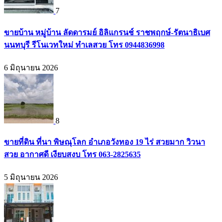
7
ขายบ้าน หมู่บ้าน ลัดดารมย์ อิลิแกรนช์ ราชพฤกษ์-รัตนาธิเบศ
นนทบุรี รีโนเวทใหม่ ทำเลสวย โทร 0944836998
6 มิถุนายน 2026
8
ขายที่ดิน ที่นา พิษณุโลก อำเภอวังทอง 19 ไร่ สวยมาก วิวนา
สวย อากาศดี เงียบสงบ โทร 063-2825635
5 มิถุนายน 2026