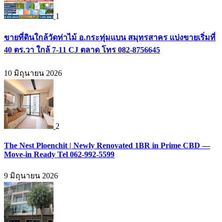
1
ขายที่ดินใกล้วัดท่าไม้ อ.กระทุ่มแบน สมุทรสาคร แบ่งขายเริ่มที่
40 ตร.วา ใกล้ 7-11 CJ ตลาด โทร 082-8756645
10 มิถุนายน 2026
2
The Nest Ploenchit | Newly Renovated 1BR in Prime CBD —
Move-in Ready Tel 062-992-5599
9 มิถุนายน 2026