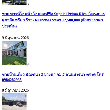
3
ขาย ทาวน์โฮมน์ / โฮมออฟฟิศ Supalai Prima Riva (โครงการ
ศุภาลัย พรีมา ริวา) พระราม3 ราคา 12,500,000 (ต่ำกว่าราคา
ประเมิน)
9 มิถุนายน 2026
4
ขายบ้านเดี่ยว มัณฑนา 2 บางนา กม.7 ถนนบางนา-ตราด โทร
0984282935
8 มิถุนายน 2026