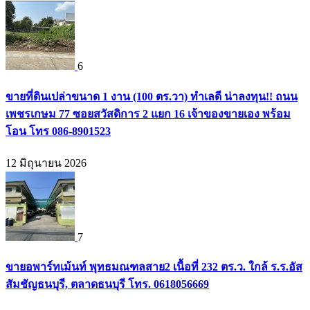
6
ขายที่ดินเปล่าขนาด 1 งาน (100 ตร.วา) ทำเลดี น่าลงทุน!! ถนน
เพชรเกษม 77 ซอยสวัสดิการ 2 แยก 16 เจ้าของขายเอง พร้อม
โอน โทร 086-8901523
12 มิถุนายน 2026
7
ขายอพาร์ทเม้นท์ พุทธมณฑลสาย2 เนื้อที่ 232 ตร.ว. ใกล้ ร.ร.อัส
สัมชัญธนบุรี, ตลาดธนบุรี โทร. 0618056669