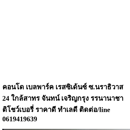
คอนโด เบลพาร์ค เรสซิเด​้​น​ซ์​ ซ.นราธิวาส
24 ใกล้สาทร จันทน์ เจริญกรุง รรนานาชา
ติโชว์เบอรี่ ราคาดี ทำเลดี ติดต่อ/line
0619419639