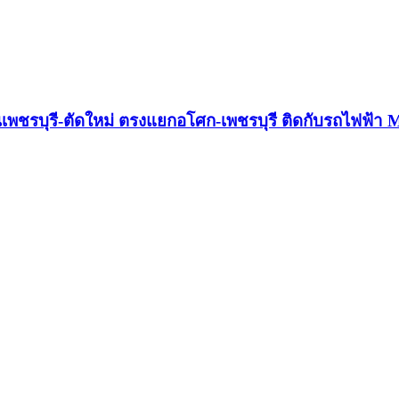
พชรบุรี-ตัดใหม่ ตรงแยกอโศก-เพชรบุรี ติดกับรถไฟฟ้า 