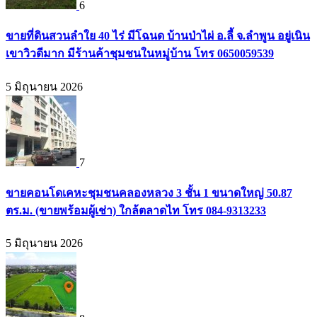
6
ขายที่ดินสวนลำใย 40 ไร่ มีโฉนด บ้านป่าไผ่ อ.ลี้ จ.ลำพูน อยู่เนิน
เขาวิวดีมาก มีร้านค้าชุมชนในหมู่บ้าน โทร 0650059539
5 มิถุนายน 2026
7
ขายคอนโดเคหะชุมชนคลองหลวง 3 ชั้น 1 ขนาดใหญ่ 50.87
ตร.ม. (ขายพร้อมผู้เช่า) ใกล้ตลาดไท โทร 084-9313233
5 มิถุนายน 2026