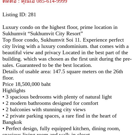
ติดต่อ : คุณเอ๋ 085-614-9999
Listing ID: 281
Luxury condo on the highest floor, prime location in
Sukhumvit “Sukhumvit City Resort”
Top floor condo, Sukhumvit Soi 11. Experience perfect
city living with a luxury condominium. that comes with a
beautiful view and privacy Located in the best part of the
building. which was chosen as the first unit during the pre-
sales. Guaranteed to be the best location.
Details of usable area: 147.5 square meters on the 26th
floor.
Price 18,500,000 baht
Highlights
• 3 spacious bedrooms with plenty of natural light
• 2 modern bathrooms designed for comfort
• 2 balconies with stunning city views
• 2 private parking spaces, a rare find in the heart of
Bangkok
• Perfect design, fully equipped kitchen, dining room,
spacious living room and walk-in closet