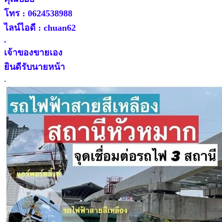
โทร : 0624538988
ไลน์ไอดี : chuan62
.
เจ้าของขายเอง
ยินดีรับนายหน้า
.