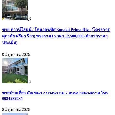
3
ขาย ทาวน์โฮมน์ / โฮมออฟฟิศ Supalai Prima Riva (โครงการ
ศุภาลัย พรีมา ริวา) พระราม3 ราคา 12,500,000 (ต่ำกว่าราคา
ประเมิน)
9 มิถุนายน 2026
4
ขายบ้านเดี่ยว มัณฑนา 2 บางนา กม.7 ถนนบางนา-ตราด โทร
0984282935
8 มิถุนายน 2026