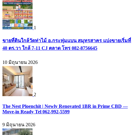
1
ขายที่ดินใกล้วัดท่าไม้ อ.กระทุ่มแบน สมุทรสาคร แบ่งขายเริ่มที่
40 ตร.วา ใกล้ 7-11 CJ ตลาด โทร 082-8756645
10 มิถุนายน 2026
2
The Nest Ploenchit | Newly Renovated 1BR in Prime CBD —
Move-in Ready Tel 062-992-5599
9 มิถุนายน 2026