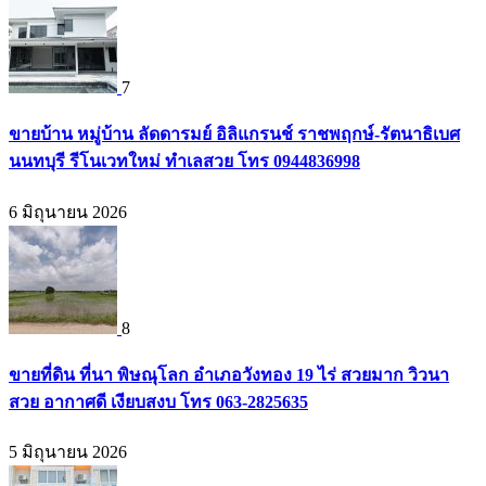
7
ขายบ้าน หมู่บ้าน ลัดดารมย์ อิลิแกรนช์ ราชพฤกษ์-รัตนาธิเบศ
นนทบุรี รีโนเวทใหม่ ทำเลสวย โทร 0944836998
6 มิถุนายน 2026
8
ขายที่ดิน ที่นา พิษณุโลก อำเภอวังทอง 19 ไร่ สวยมาก วิวนา
สวย อากาศดี เงียบสงบ โทร 063-2825635
5 มิถุนายน 2026