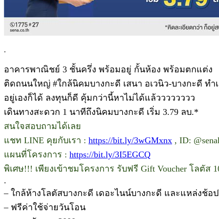
.
อาคารพาณิชย์ 3 ชั้นครึ่ง พร้อมอยู่ กั้นห้อง พร้อมตกแต่ง
ติดถนนใหญ่ #ใกล้นิคมบางกะดี เสนา อเวนิว-บางกะดี ทำเ
อยู่เองก็ได้ ลงทุนก็ดี คุ้มกว่านี้หาไม่ได้แล้วววววววว
เดินทางสะดวก 1 นาทีถึงนิคมบางกะดี เริ่ม 3.79 ลบ.*
สนใจสอบถามได้เลย
แชท LINE คุยกับเรา :
https://bit.ly/3wGMxnx
, ID: @sena
แผนที่โครงการ :
https://bit.ly/3I5EGCQ
พิเศษ!!! เพียงเข้าชมโครงการ รับฟรี Gift Voucher โลตัส 
.
– ใกล้ห้างโลตัสบางกะดี เดอะไนน์บางกะดี และแหล่งช้อปป
– ฟรีค่าใช้จ่ายวันโอน