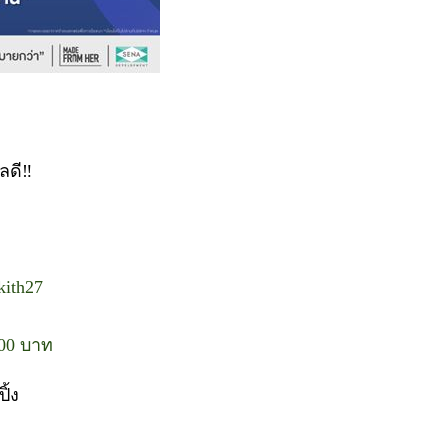
ลดี‼
kith27
100 บาท
ิ้ง