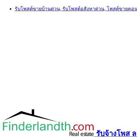
Skip
รับโพสต์ขายบ้านด่วน, รับโพสต์อสังหาด่วน, โพสต์ขายคอ
to
content
รับจ้างโพส ลง