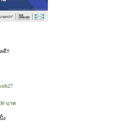
ลดี‼
kith27
100 บาท
ิ้ง