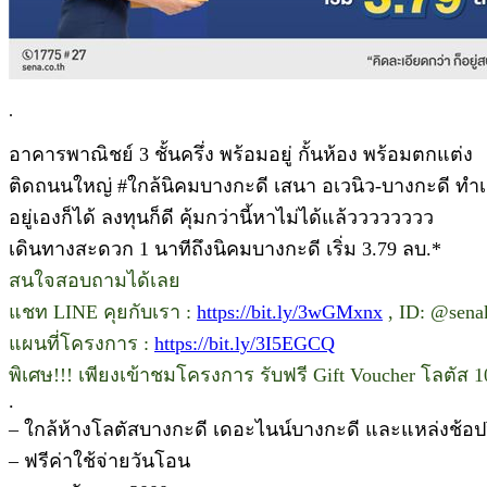
.
อาคารพาณิชย์ 3 ชั้นครึ่ง พร้อมอยู่ กั้นห้อง พร้อมตกแต่ง
ติดถนนใหญ่ #ใกล้นิคมบางกะดี เสนา อเวนิว-บางกะดี ทำเ
อยู่เองก็ได้ ลงทุนก็ดี คุ้มกว่านี้หาไม่ได้แล้วววววววว
เดินทางสะดวก 1 นาทีถึงนิคมบางกะดี เริ่ม 3.79 ลบ.*
สนใจสอบถามได้เลย
แชท LINE คุยกับเรา :
https://bit.ly/3wGMxnx
, ID: @sena
แผนที่โครงการ :
https://bit.ly/3I5EGCQ
พิเศษ!!! เพียงเข้าชมโครงการ รับฟรี Gift Voucher โลตัส 
.
– ใกล้ห้างโลตัสบางกะดี เดอะไนน์บางกะดี และแหล่งช้อปป
– ฟรีค่าใช้จ่ายวันโอน