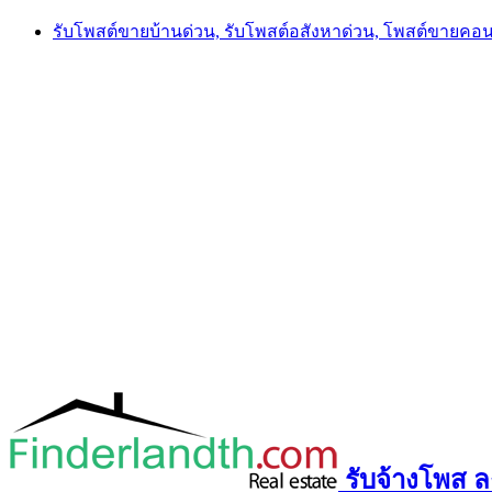
Skip
รับโพสต์ขายบ้านด่วน, รับโพสต์อสังหาด่วน, โพสต์ขายคอ
to
content
รับจ้างโพส ลง