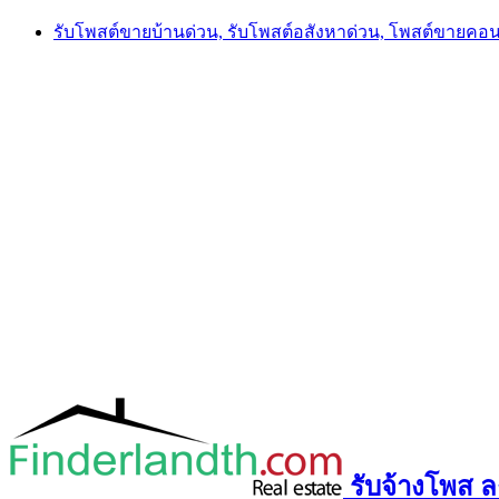
Skip
รับโพสต์ขายบ้านด่วน, รับโพสต์อสังหาด่วน, โพสต์ขายคอ
to
content
รับจ้างโพส ลง