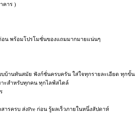
นาคาร )
ิทธิ์ก่อน พร้อมโปรโมชั่นของแถมมากมายแน่นๆ
านทันสมัย ฟังก์ชั่นครบครัน ใส่ใจทุกรายละเอียด ทุกขั้
มาะสำหรับทุกคน ทุกไลฟ์สไตล์
าร
รครบ ส่งPre ก่อน รู้ผลเร็วภายในหนึ่งสัปดาห์