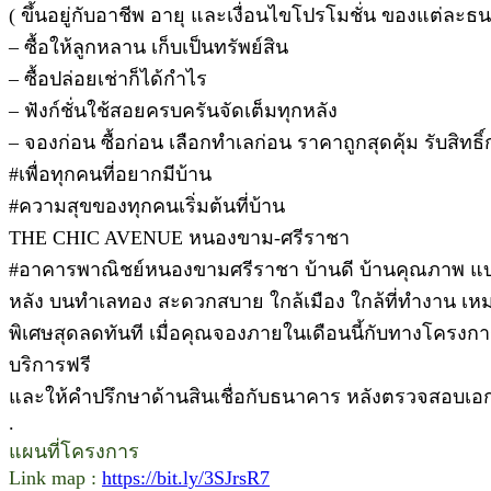
( ขึ้นอยู่กับอาชีพ อายุ และเงื่อนไขโปรโมชั่น ของแต่ละธ
– ซื้อให้ลูกหลาน เก็บเป็นทรัพย์สิน
– ซื้อปล่อยเช่าก็ได้กำไร
– ฟังก์ชั่นใช้สอยครบครันจัดเต็มทุกหลัง
– จองก่อน ซื้อก่อน เลือกทำเลก่อน ราคาถูกสุดคุ้ม รับส
#เพื่อทุกคนที่อยากมีบ้าน
#ความสุขของทุกคนเริ่มต้นที่บ้าน
THE CHIC AVENUE หนองขาม-ศรีราชา
#อาคารพาณิชย์หนองขามศรีราชา บ้านดี บ้านคุณภาพ แบบบ้
หลัง บนทำเลทอง สะดวกสบาย ใกล้เมือง ใกล้ที่ทำงาน เห
พิเศษสุดลดทันที เมื่อคุณจองภายในเดือนนี้กับทางโครงก
บริการฟรี
และให้คำปรึกษาด้านสินเชื่อกับธนาคาร หลังตรวจสอบเอกสา
.
แผนที่โครงการ
Link map :
https://bit.ly/3SJrsR7