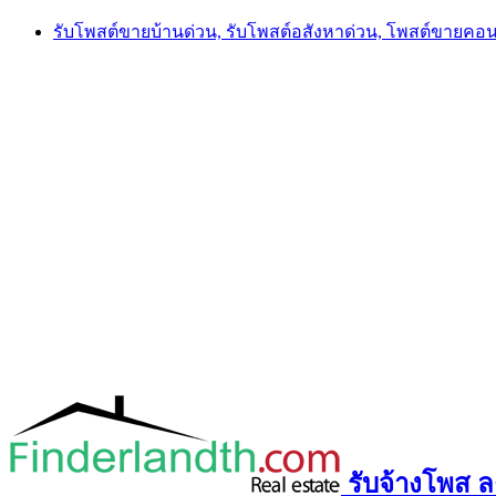
Skip
รับโพสต์ขายบ้านด่วน, รับโพสต์อสังหาด่วน, โพสต์ขายคอ
to
content
รับจ้างโพส ลง