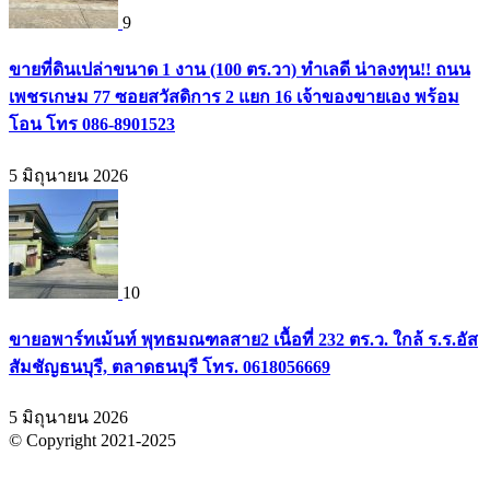
9
ขายที่ดินเปล่าขนาด 1 งาน (100 ตร.วา) ทำเลดี น่าลงทุน!! ถนน
เพชรเกษม 77 ซอยสวัสดิการ 2 แยก 16 เจ้าของขายเอง พร้อม
โอน โทร 086-8901523
5 มิถุนายน 2026
10
ขายอพาร์ทเม้นท์ พุทธมณฑลสาย2 เนื้อที่ 232 ตร.ว. ใกล้ ร.ร.อัส
สัมชัญธนบุรี, ตลาดธนบุรี โทร. 0618056669
5 มิถุนายน 2026
© Copyright 2021-2025