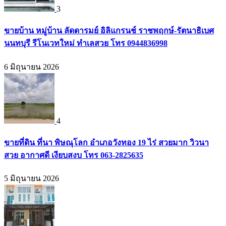
3
ขายบ้าน หมู่บ้าน ลัดดารมย์ อิลิแกรนช์ ราชพฤกษ์-รัตนาธิเบศ
นนทบุรี รีโนเวทใหม่ ทำเลสวย โทร 0944836998
6 มิถุนายน 2026
4
ขายที่ดิน ที่นา พิษณุโลก อำเภอวังทอง 19 ไร่ สวยมาก วิวนา
สวย อากาศดี เงียบสงบ โทร 063-2825635
5 มิถุนายน 2026