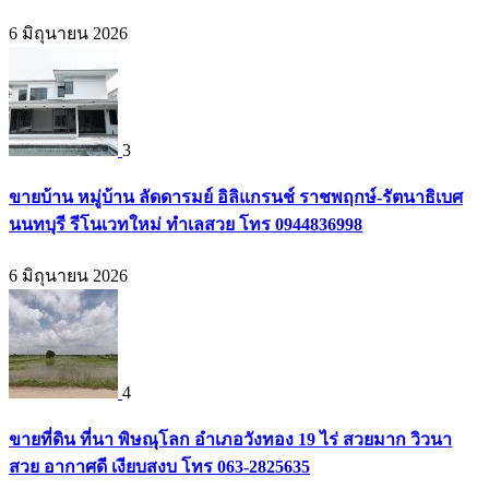
6 มิถุนายน 2026
3
ขายบ้าน หมู่บ้าน ลัดดารมย์ อิลิแกรนช์ ราชพฤกษ์-รัตนาธิเบศ
นนทบุรี รีโนเวทใหม่ ทำเลสวย โทร 0944836998
6 มิถุนายน 2026
4
ขายที่ดิน ที่นา พิษณุโลก อำเภอวังทอง 19 ไร่ สวยมาก วิวนา
สวย อากาศดี เงียบสงบ โทร 063-2825635