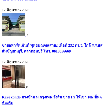
12 มิถุนายน 2026
7
ขายอพาร์ทเม้นท์ พุทธมณฑลสาย2 เนื้อที่ 232 ตร.ว. ใกล้ ร.ร.อัส
สัมชัญธนบุรี, ตลาดธนบุรี โทร. 0618056669
12 มิถุนายน 2026
8
Kave condo ตรงข้าม ม.กรุงเทพ รังสิต ขาย 1.9 ให้เช่า 10k ชั้น 6
ห้องริม