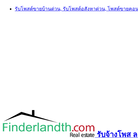
Skip
รับโพสต์ขายบ้านด่วน, รับโพสต์อสังหาด่วน, โพสต์ขายคอ
to
content
รับจ้างโพส ลง