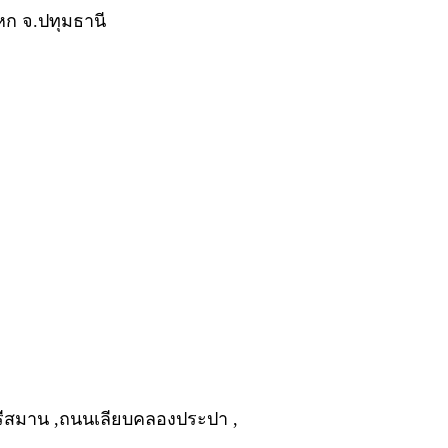
กหก จ.ปทุมธานี
รีสมาน ,ถนนเลียบคลองประปา ,