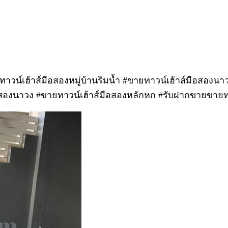
าวน์เฮ้าส์มือสองหมู่บ้านริมน้ำ #ขายทาวน์เฮ้าส์มือสองนา
ือสองนาวง #ขายทาวน์เฮ้าส์มือสองหลักหก #รับฝากขายขายท