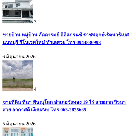
3
ขายบ้าน หมู่บ้าน ลัดดารมย์ อิลิแกรนช์ ราชพฤกษ์-รัตนาธิเบศ
นนทบุรี รีโนเวทใหม่ ทำเลสวย โทร 0944836998
6 มิถุนายน 2026
4
ขายที่ดิน ที่นา พิษณุโลก อำเภอวังทอง 19 ไร่ สวยมาก วิวนา
สวย อากาศดี เงียบสงบ โทร 063-2825635
5 มิถุนายน 2026