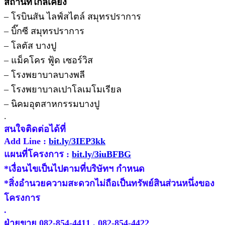
สถานที่ใกล้เคียง
– โรบินสัน ไลฟ์สไตล์ สมุทรปราการ
– บิ๊กซี สมุทรปราการ
– โลตัส บางปู
– แม็คโคร ฟู้ด เซอร์วิส
– โรงพยาบาลบางพลี
– โรงพยาบาลเปาโลเมโมเรียล
– นิคมอุตสาหกรรมบางปู
.
สนใจติดต่อได้ที่
Add Line :
bit.ly/3IEP3kk
แผนที่โครงการ :
bit.ly/3iuBFBG
*เงื่อนไขเป็นไปตามที่บริษัทฯ กำหนด
*สิ่งอำนวยความสะดวกไม่ถือเป็นทรัพย์สินส่วนหนึ่งของ
โครงการ
.
ฝ่ายขาย 082-854-4411 , 082-854-4422