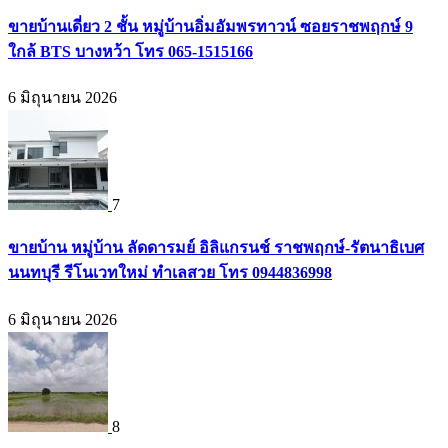
ขายบ้านเดี่ยว 2 ชั้น หมู่บ้านอิ่มอัมพรทาวน์ ซอยราชพฤกษ์ 9
ใกล้ BTS บางหว้า โทร 065-1515166
6 มิถุนายน 2026
7
ขายบ้าน หมู่บ้าน ลัดดารมย์ อิลิแกรนช์ ราชพฤกษ์-รัตนาธิเบศ
นนทบุรี รีโนเวทใหม่ ทำเลสวย โทร 0944836998
6 มิถุนายน 2026
8