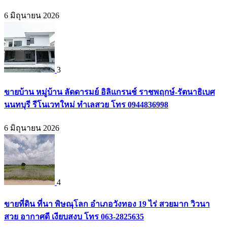
6 มิถุนายน 2026
3
ขายบ้าน หมู่บ้าน ลัดดารมย์ อิลิแกรนช์ ราชพฤกษ์-รัตนาธิเบศ
นนทบุรี รีโนเวทใหม่ ทำเลสวย โทร 0944836998
6 มิถุนายน 2026
4
ขายที่ดิน ที่นา พิษณุโลก อำเภอวังทอง 19 ไร่ สวยมาก วิวนา
สวย อากาศดี เงียบสงบ โทร 063-2825635