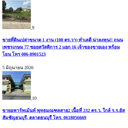
9
ขายที่ดินเปล่าขนาด 1 งาน (100 ตร.วา) ทำเลดี น่าลงทุน!! ถนน
เพชรเกษม 77 ซอยสวัสดิการ 2 แยก 16 เจ้าของขายเอง พร้อม
โอน โทร 086-8901523
5 มิถุนายน 2026
10
ขายอพาร์ทเม้นท์ พุทธมณฑลสาย2 เนื้อที่ 232 ตร.ว. ใกล้ ร.ร.อัส
สัมชัญธนบุรี, ตลาดธนบุรี โทร. 0618056669