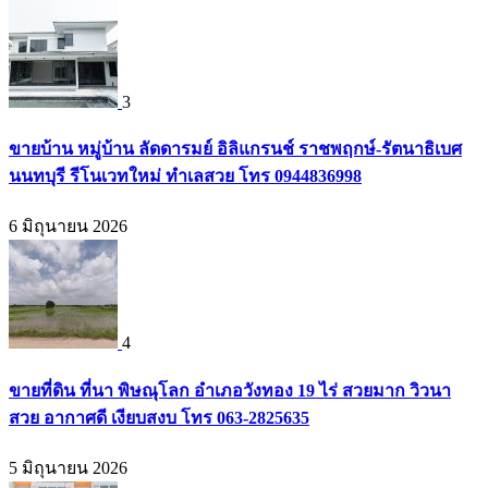
3
ขายบ้าน หมู่บ้าน ลัดดารมย์ อิลิแกรนช์ ราชพฤกษ์-รัตนาธิเบศ
นนทบุรี รีโนเวทใหม่ ทำเลสวย โทร 0944836998
6 มิถุนายน 2026
4
ขายที่ดิน ที่นา พิษณุโลก อำเภอวังทอง 19 ไร่ สวยมาก วิวนา
สวย อากาศดี เงียบสงบ โทร 063-2825635
5 มิถุนายน 2026