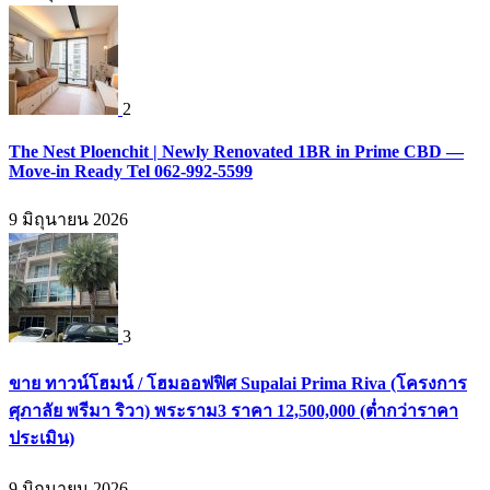
2
The Nest Ploenchit | Newly Renovated 1BR in Prime CBD —
Move-in Ready Tel 062-992-5599
9 มิถุนายน 2026
3
ขาย ทาวน์โฮมน์ / โฮมออฟฟิศ Supalai Prima Riva (โครงการ
ศุภาลัย พรีมา ริวา) พระราม3 ราคา 12,500,000 (ต่ำกว่าราคา
ประเมิน)
9 มิถุนายน 2026