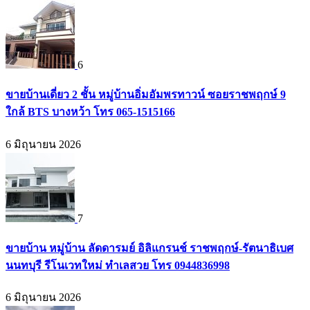
6
ขายบ้านเดี่ยว 2 ชั้น หมู่บ้านอิ่มอัมพรทาวน์ ซอยราชพฤกษ์ 9
ใกล้ BTS บางหว้า โทร 065-1515166
6 มิถุนายน 2026
7
ขายบ้าน หมู่บ้าน ลัดดารมย์ อิลิแกรนช์ ราชพฤกษ์-รัตนาธิเบศ
นนทบุรี รีโนเวทใหม่ ทำเลสวย โทร 0944836998
6 มิถุนายน 2026