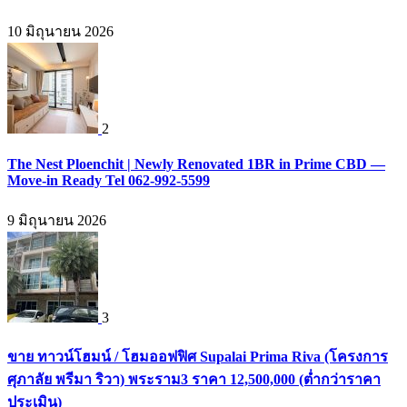
10 มิถุนายน 2026
2
The Nest Ploenchit | Newly Renovated 1BR in Prime CBD —
Move-in Ready Tel 062-992-5599
9 มิถุนายน 2026
3
ขาย ทาวน์โฮมน์ / โฮมออฟฟิศ Supalai Prima Riva (โครงการ
ศุภาลัย พรีมา ริวา) พระราม3 ราคา 12,500,000 (ต่ำกว่าราคา
ประเมิน)