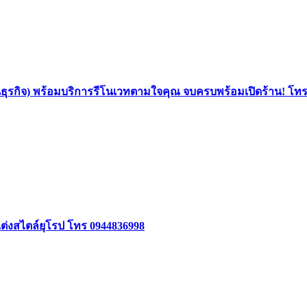
นธุรกิจ) พร้อมบริการรีโนเวทตามใจคุณ จบครบพร้อมเปิดร้าน! โท
แต่งสไตล์ยุโรป โทร 0944836998