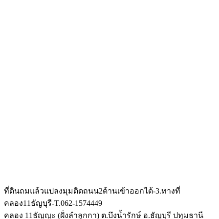
ที่ดินถมแล้วแปลงมุมติดถนน2ด้านเข้าออกได้-3.ทางที่
คลอง11ธัญบุรี-T.062-1574449
คลอง 11ธัญญะ (ฝั่งลำลูกกา) ต.บึงน้ำรักษ์ อ.ธัญบุรี ปทุมธานี