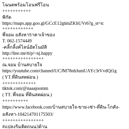
โฉนดพร้อมโอนฟรีโอน
+++++++++++
พิกัด
https://maps.app.goo.gl/GCcE12gtimZKhUVr6?g_st=ic
++++++++++++
พี่จอม อสังหาSาคาเจ้าของ
T. 062-1574449
-คลิ้กลิ้งค์ไลน์อัตโนมัติ
http://line.me/ti/p/~nj.happy
++++++++++++++++
ณ.จอม บ้านสบายใจ
https://youtube.com/channel/UCJM78nhJumUAYc3rVvdQt1g
( YT.ที่ดินสดผ่อน )
+++++++++++++
tiktok.com/@naaajoomm
( TT. พี่จอม ที่ดินสดผ่อน.)
++++++++++
https://www.facebook.com/บ้านสบายใจ-ขาย-เช่า-ที่ดิน-โกดัง-
อสังหา-104214701175503/
++++++++++++++++
#แปลงริมติดถนน3ด้าน