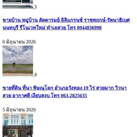
3
ขายบ้าน หมู่บ้าน ลัดดารมย์ อิลิแกรนช์ ราชพฤกษ์-รัตนาธิเบศ
นนทบุรี รีโนเวทใหม่ ทำเลสวย โทร 0944836998
6 มิถุนายน 2026
4
ขายที่ดิน ที่นา พิษณุโลก อำเภอวังทอง 19 ไร่ สวยมาก วิวนา
สวย อากาศดี เงียบสงบ โทร 063-2825635
5 มิถุนายน 2026