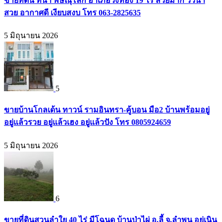
ขายที่ดิน ที่นา พิษณุโลก อำเภอวังทอง 19 ไร่ สวยมาก วิวนา
สวย อากาศดี เงียบสงบ โทร 063-2825635
5 มิถุนายน 2026
5
ขายบ้านโกลเด้น ทาวน์ รามอินทรา-คู้บอน มือ2 บ้านพร้อมอยู่
อยู่แล้วรวย อยู่แล้วเฮง อยู่แล้วปัง โทร 0805924659
5 มิถุนายน 2026
6
ขายที่ดินสวนลำใย 40 ไร่ มีโฉนด บ้านป่าไผ่ อ.ลี้ จ.ลำพูน อยู่เนิน