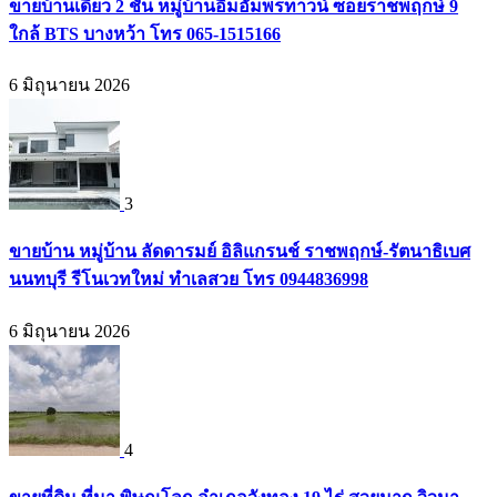
ขายบ้านเดี่ยว 2 ชั้น หมู่บ้านอิ่มอัมพรทาวน์ ซอยราชพฤกษ์ 9
ใกล้ BTS บางหว้า โทร 065-1515166
6 มิถุนายน 2026
3
ขายบ้าน หมู่บ้าน ลัดดารมย์ อิลิแกรนช์ ราชพฤกษ์-รัตนาธิเบศ
นนทบุรี รีโนเวทใหม่ ทำเลสวย โทร 0944836998
6 มิถุนายน 2026
4