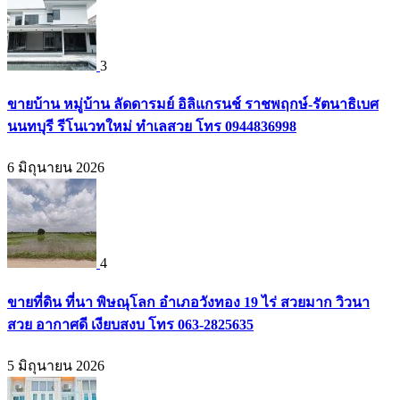
3
ขายบ้าน หมู่บ้าน ลัดดารมย์ อิลิแกรนช์ ราชพฤกษ์-รัตนาธิเบศ
นนทบุรี รีโนเวทใหม่ ทำเลสวย โทร 0944836998
6 มิถุนายน 2026
4
ขายที่ดิน ที่นา พิษณุโลก อำเภอวังทอง 19 ไร่ สวยมาก วิวนา
สวย อากาศดี เงียบสงบ โทร 063-2825635
5 มิถุนายน 2026