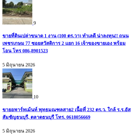
9
ขายที่ดินเปล่าขนาด 1 งาน (100 ตร.วา) ทำเลดี น่าลงทุน!! ถนน
เพชรเกษม 77 ซอยสวัสดิการ 2 แยก 16 เจ้าของขายเอง พร้อม
โอน โทร 086-8901523
5 มิถุนายน 2026
10
ขายอพาร์ทเม้นท์ พุทธมณฑลสาย2 เนื้อที่ 232 ตร.ว. ใกล้ ร.ร.อัส
สัมชัญธนบุรี, ตลาดธนบุรี โทร. 0618056669
5 มิถุนายน 2026