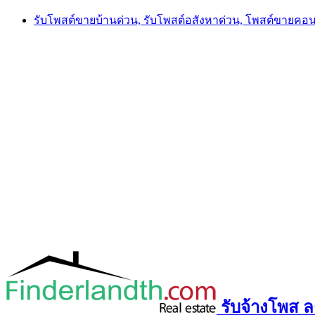
Skip
รับโพสต์ขายบ้านด่วน, รับโพสต์อสังหาด่วน, โพสต์ขายคอ
to
content
รับจ้างโพส ลง