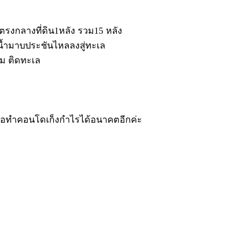
่ตรงกลางที่ดิน1หลัง รวม15 หลัง
บน้ำมาบประชันไหลลงสู่ทะเล
์ม ติดทะเล
รเพื่อทำคอนโดเก็งกำไรได้อนาคตอีกค่ะ