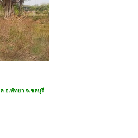
ล อ.พัทยา จ.ชลบุรี