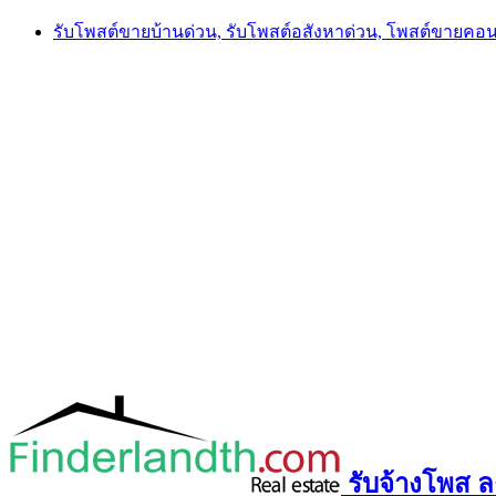
Skip
รับโพสต์ขายบ้านด่วน, รับโพสต์อสังหาด่วน, โพสต์ขายคอ
to
content
รับจ้างโพส ลง