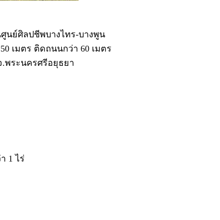
ศูนย์ศิลปชีพบางไทร-บางพูน
า 50 เมตร ติดถนนกว่า 60 เมตร
ร จ.พระนครศรีอยุธยา
า 1 ไร่