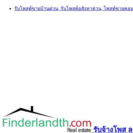
Skip
รับโพสต์ขายบ้านด่วน, รับโพสต์อสังหาด่วน, โพสต์ขายคอ
to
content
รับจ้างโพส ลง