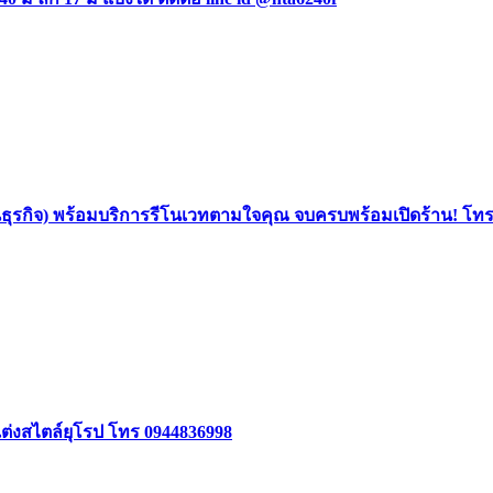
นธุรกิจ) พร้อมบริการรีโนเวทตามใจคุณ จบครบพร้อมเปิดร้าน! โท
แต่งสไตล์ยุโรป โทร 0944836998