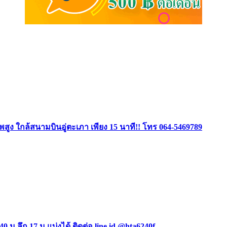
ง ใกล้สนามบินอู่ตะเภา เพียง 15 นาที!! โทร 064-5469789
0 ม ลึก 17 ม แบ่งได้ ติดต่อ line id @hta6240f