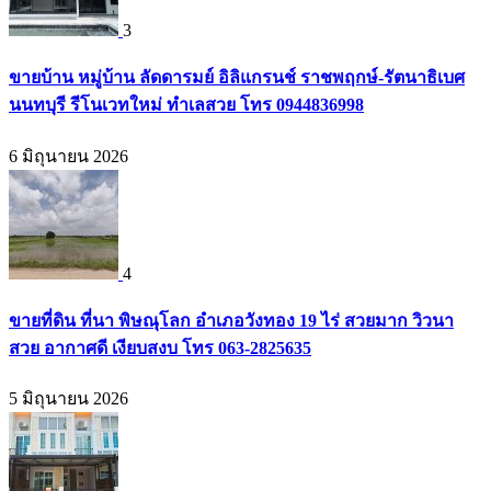
3
ขายบ้าน หมู่บ้าน ลัดดารมย์ อิลิแกรนช์ ราชพฤกษ์-รัตนาธิเบศ
นนทบุรี รีโนเวทใหม่ ทำเลสวย โทร 0944836998
6 มิถุนายน 2026
4
ขายที่ดิน ที่นา พิษณุโลก อำเภอวังทอง 19 ไร่ สวยมาก วิวนา
สวย อากาศดี เงียบสงบ โทร 063-2825635
5 มิถุนายน 2026