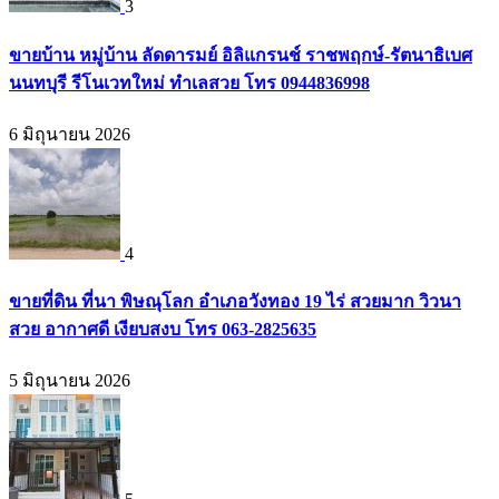
3
ขายบ้าน หมู่บ้าน ลัดดารมย์ อิลิแกรนช์ ราชพฤกษ์-รัตนาธิเบศ
นนทบุรี รีโนเวทใหม่ ทำเลสวย โทร 0944836998
6 มิถุนายน 2026
4
ขายที่ดิน ที่นา พิษณุโลก อำเภอวังทอง 19 ไร่ สวยมาก วิวนา
สวย อากาศดี เงียบสงบ โทร 063-2825635
5 มิถุนายน 2026