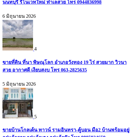
นนทบุรี รีโนเวทใหม่ ทำเลสวย โทร 0944836998
6 มิถุนายน 2026
4
ขายที่ดิน ที่นา พิษณุโลก อำเภอวังทอง 19 ไร่ สวยมาก วิวนา
สวย อากาศดี เงียบสงบ โทร 063-2825635
5 มิถุนายน 2026
5
ขายบ้านโกลเด้น ทาวน์ รามอินทรา-คู้บอน มือ2 บ้านพร้อมอยู่