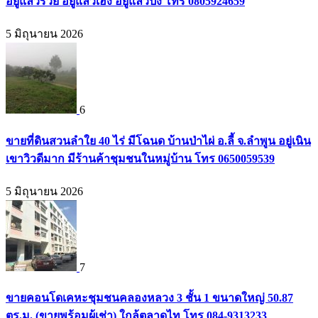
อยู่แล้วรวย อยู่แล้วเฮง อยู่แล้วปัง โทร 0805924659
5 มิถุนายน 2026
6
ขายที่ดินสวนลำใย 40 ไร่ มีโฉนด บ้านป่าไผ่ อ.ลี้ จ.ลำพูน อยู่เนิน
เขาวิวดีมาก มีร้านค้าชุมชนในหมู่บ้าน โทร 0650059539
5 มิถุนายน 2026
7
ขายคอนโดเคหะชุมชนคลองหลวง 3 ชั้น 1 ขนาดใหญ่ 50.87
ตร.ม. (ขายพร้อมผู้เช่า) ใกล้ตลาดไท โทร 084-9313233