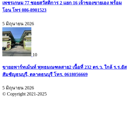
เพชรเกษม 77 ซอยสวัสดิการ 2 แยก 16 เจ้าของขายเอง พร้อม
โอน โทร 086-8901523
5 มิถุนายน 2026
10
ขายอพาร์ทเม้นท์ พุทธมณฑลสาย2 เนื้อที่ 232 ตร.ว. ใกล้ ร.ร.อัส
สัมชัญธนบุรี, ตลาดธนบุรี โทร. 0618056669
5 มิถุนายน 2026
© Copyright 2021-2025