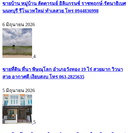
ขายบ้าน หมู่บ้าน ลัดดารมย์ อิลิแกรนช์ ราชพฤกษ์-รัตนาธิเบศ
นนทบุรี รีโนเวทใหม่ ทำเลสวย โทร 0944836998
6 มิถุนายน 2026
4
ขายที่ดิน ที่นา พิษณุโลก อำเภอวังทอง 19 ไร่ สวยมาก วิวนา
สวย อากาศดี เงียบสงบ โทร 063-2825635
5 มิถุนายน 2026
5