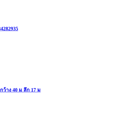
84282935
ากว้าง 40 ม ลึก 17 ม