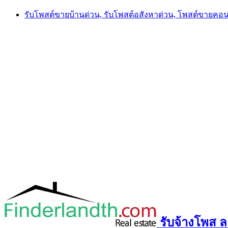
Skip
รับโพสต์ขายบ้านด่วน, รับโพสต์อสังหาด่วน, โพสต์ขายคอ
to
content
รับจ้างโพส ลง